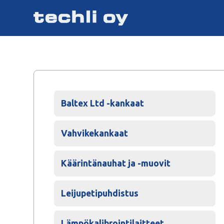
Baltex Ltd -kankaat
Vahvikekankaat
Käärintänauhat ja -muovit
Leijupetipuhdistus
Lämpökalibrointilaitteet