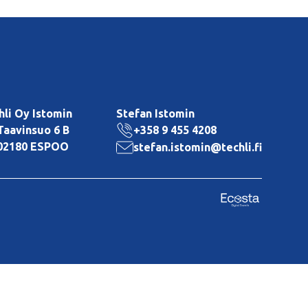
hli Oy Istomin
Stefan Istomin
Taavinsuo 6 B
+358 9 455 4208
02180 ESPOO
stefan.istomin@techli.fi