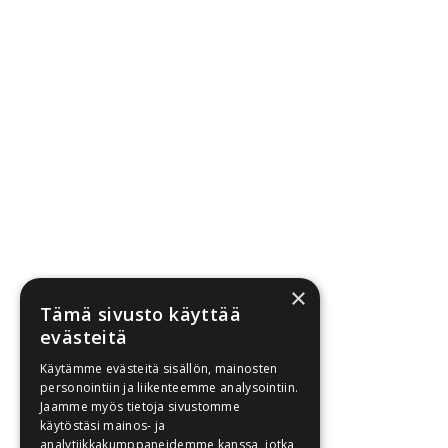
×
Tämä sivusto käyttää
evästeitä
Käytämme evästeitä sisällön, mainosten
personointiin ja liikenteemme analysointiin.
Jaamme myös tietoja sivustomme
käytöstäsi mainos- ja
analytiikkakumppaneidemme kanssa, jotka